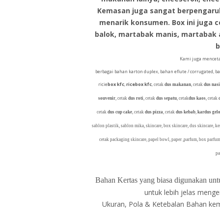
Kemasan juga sangat berpengaruh 
menarik konsumen. Box ini juga 
balok, martabak manis, martabak as
b
Kami juga menceta
berbagai bahan karton duplex, bahan eflute / corrugated, b
ricie
box kfc
,
ricebox kfc
,
cetak
dus makanan
, cetak
dus nasi
souvenir
, cetak
dus roti
, cetak
dus sepatu
, cetak
dus kaos
, cetak
cetak
dus cup cake
, cetak
dus pizza
, cetak
dus kebab
,
kardus ge
sablon plastik, sablon mika, skincare, box skincare, dus skincare, k
cetak packaging skincare, papel bowl, paper ,parfum, box parfum
pa
Bahan Kertas yang biasa digunakan untu
untuk lebih jelas menge
Ukuran, Pola & Ketebalan Bahan ke