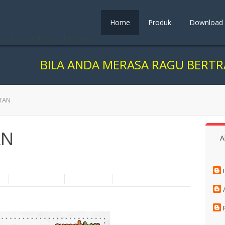
Home
Produk
Download
us, box, packaging, kemasan
ILA ANDA MERASA RAGU BERTRANSAKSI 
TAN
AN
A