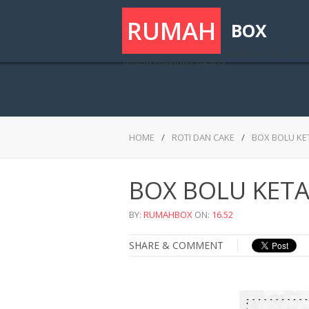
RUMAH
BOX
membuat dus, kard
murah bandung jakarta
B
HOME
/
ROTI DAN CAKE
/
BOX BOLU KE
BOX BOLU KET
BY:
RUMAHBOX
ON:
16.52
SHARE & COMMENT