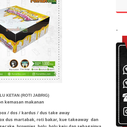
.
LU KETAN (ROTI JABRIG)
on kemasan makanan
ox / dos / kardus / dus take away
ox dus martabak, roti bakar, kue takeaway dan
secake, brownies, bolu, bolu keju dan sebagainya.