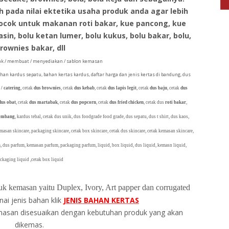
pada nilai ektetika usaha produk anda agar lebih
cocok untuk makanan roti bakar, kue pancong, kue
in, bolu ketan lumer, bolu kukus, bolu bakar, bolu,
rownies bakar, dll
k / membuat / menyediakan / sablon kemasan
ahan kardus sepatu, bahan kertas kardus, daftar harga dan jenis kertas di bandung, dus
 / catering
, cetak
dus brownies
, cetak
dus kebab
, cetak
dus lapis legit
, cetak
dus baju
, cetak
dus
dus obat
, cetak
dus martabak
, cetak
dus popcorn
, cetak
dus fried chicken
, cetak dus
roti bakar
,
lombang
, kardus tebal, cetak dus unik, dus foodgrade food grade, dus sepatu, dus t shirt, dus kaos,
emasan skincare, packaging skincare, cetak box skincare, cetak dus skincare, cetak kemasan skincare,
, dus parfum, kemasan parfum, packaging parfum, liquid, box liquid, dus liquid, kemasn liquid,
ckaging liquid ,cetak box liquid
k kemasan yaitu Duplex, Ivory, Art papper dan corrugated
nai jenis bahan klik
JENIS BAHAN KERTAS
masan disesuaikan dengan kebutuhan produk yang akan
dikemas.