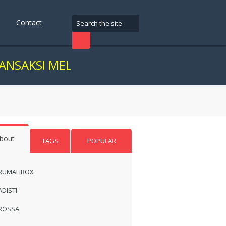
Contact
MELALUI ONLINE, KAMI SARANKAN ANDA
bout
TAGS
POPULAR
RUMAHBOX
ADISTI
ROSSA