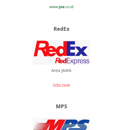
www.
.co.id
jne
RedEx
Area JAWA
Daftar Harga
MPS