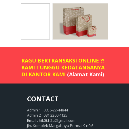
RAGU BERTRANSAKSI ONLINE ?!
KAMI TUNGGU KEDATANGANYA
DI KANTOR KAMI
(Alamat Kami)
CONTACT
Admin 1 : 0856-22-44844
Admin 2 : 081 2200 4125
Email : hik8t.h2a@gmail.com
Jln. Komplek Margahayu Permai 9 n0 6