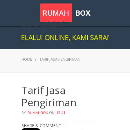
RUMAH
BOX
membuat dus, kardus, box, packaging, kemasan
murah bandung jakarta
I MELALUI ONLINE, KAMI SARANKAN AND
HOME
/
TARIF JASA PENGIRIMAN
Tarif Jasa
Pengiriman
BY:
RUMAHBOX
ON:
13.41
SHARE & COMMENT