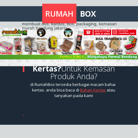
RUMAH
BOX
membuat dus, kardus, box, packaging, kemasan
murah bandung jakarta
Mencari kemasan
murah?
Tapi tidak
Murahan
ya Rumahbox selalu memberi penawaran
termurah, dengan kualitas bahan no 1.
Kenapa harus