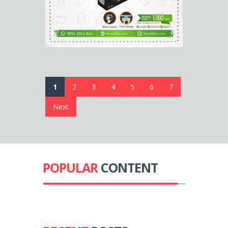
1
2
3
4
5
6
7
Next
POPULAR
CONTENT