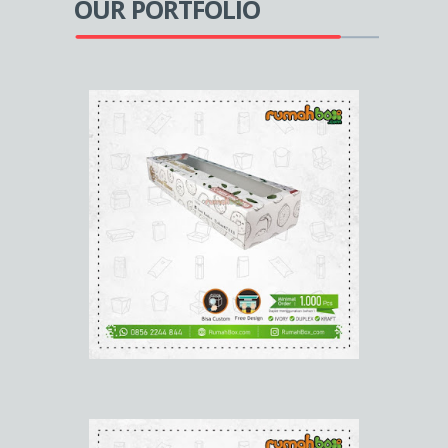
OUR PORTFOLIO
Membuat Kemasan
di
RumahBox
Karena kami memberikan bahan kertas yang
terbaik sehingga kuat kokoh dan ramah
lingkungan.
Mencari Kemasan
Makanan?
Bingung
dengan desainya :)
Anda tidak perlu ragu, tanyakan pada kami apa
yang Anda perlukan. kami akan siap membantu.
Bingung dengan Bahan
Kertas?
Untuk Kemasan
Produk Anda?
di RumahBox tersedia berbagai macam bahan
kertas. anda bisa baca di
Bahan Kertas
atau