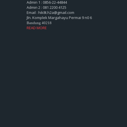
Admin 1 : 0856-22-44844
Admin 2 : 081 2200 4125
Email : hik8t.h2a@gmail.com
Jln. Komplek Margahayu Permai 9 n0 6
Bandung 40218
READ MORE