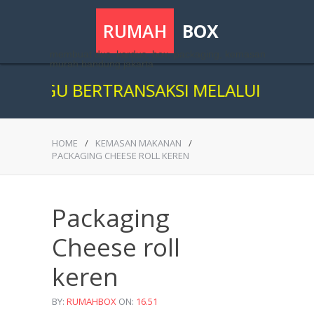
RUMAH
BOX
membuat dus, kardus, box, packaging, kemasan
murah bandung jakarta
AGU BERTRANSAKSI MELALUI ONLINE, K
HOME
/
KEMASAN MAKANAN
/
PACKAGING CHEESE ROLL KEREN
Packaging
Cheese roll
keren
BY:
RUMAHBOX
ON:
16.51