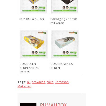
BOX BOLU KETAN
Packaging Cheese
roll keren
BOX BOLEN
BOX BROWNIES
KEKINIAN DAN
KEREN
MURAH
Tags:
all
,
brownies
,
cake
,
Kemasan
Makanan
.
RUMAHBOX