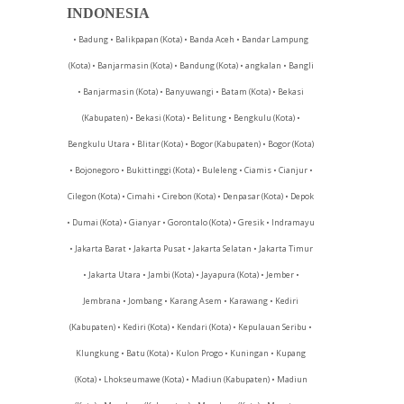
INDONESIA
• Badung • Balikpapan (Kota) • Banda Aceh • Bandar Lampung
(Kota) • Banjarmasin (Kota) • Bandung (Kota) • angkalan • Bangli
• Banjarmasin (Kota) • Banyuwangi • Batam (Kota) • Bekasi
(Kabupaten) • Bekasi (Kota) • Belitung • Bengkulu (Kota) •
Bengkulu Utara • Blitar (Kota) • Bogor (Kabupaten) • Bogor (Kota)
• Bojonegoro • Bukittinggi (Kota) • Buleleng • Ciamis • Cianjur •
Cilegon (Kota) • Cimahi • Cirebon (Kota) • Denpasar (Kota) • Depok
• Dumai (Kota) • Gianyar • Gorontalo (Kota) • Gresik • Indramayu
• Jakarta Barat • Jakarta Pusat • Jakarta Selatan • Jakarta Timur
• Jakarta Utara • Jambi (Kota) • Jayapura (Kota) • Jember •
Jembrana • Jombang • Karang Asem • Karawang • Kediri
(Kabupaten) • Kediri (Kota) • Kendari (Kota) • Kepulauan Seribu •
Klungkung • Batu (Kota) • Kulon Progo • Kuningan • Kupang
(Kota) • Lhokseumawe (Kota) • Madiun (Kabupaten) • Madiun