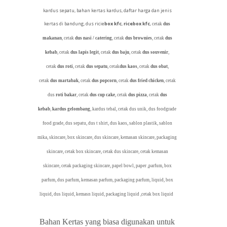
kardus sepatu, bahan kertas kardus, daftar harga dan jenis
kertas di bandung, dus ricie
box kfc
,
ricebox kfc
,
cetak
dus
makanan
, cetak
dus nasi / catering
, cetak
dus brownies
, cetak
dus
kebab
, cetak
dus lapis legit
, cetak
dus baju
, cetak
dus souvenir
,
cetak
dus roti
, cetak
dus sepatu
, cetak
dus kaos
, cetak
dus obat
,
cetak
dus martabak
, cetak
dus popcorn
, cetak
dus fried chicken
, cetak
dus
roti bakar
, cetak
dus cup cake
, cetak
dus pizza
, cetak
dus
kebab
,
kardus gelombang
, kardus tebal, cetak dus unik, dus foodgrade
food grade, dus sepatu, dus t shirt, dus kaos, sablon plastik, sablon
mika, skincare, box skincare, dus skincare, kemasan skincare, packaging
skincare, cetak box skincare, cetak dus skincare, cetak kemasan
skincare, cetak packaging skincare, papel bowl, paper ,parfum, box
parfum, dus parfum, kemasan parfum, packaging parfum, liquid, box
liquid, dus liquid, kemasn liquid, packaging liquid ,cetak box liquid
Bahan Kertas yang biasa digunakan untuk