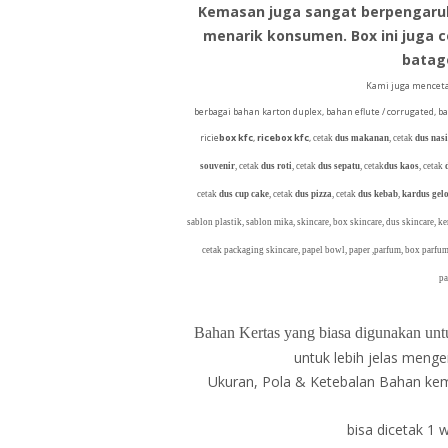
Kemasan juga sangat berpengaruh 
menarik konsumen. Box ini juga 
batago
Kami juga menceta
berbagai bahan karton duplex, bahan eflute / corrugated, b
ricie
box kfc
,
ricebox kfc
,
cetak
dus makanan
, cetak
dus nasi
souvenir
, cetak
dus roti
, cetak
dus sepatu
, cetak
dus kaos
, cetak
cetak
dus cup cake
, cetak
dus pizza
, cetak
dus kebab
,
kardus ge
sablon plastik, sablon mika, skincare, box skincare, dus skincare, k
cetak packaging skincare, papel bowl, paper ,parfum, box parfum
pa
Bahan Kertas yang biasa digunakan untu
untuk lebih jelas menge
Ukuran, Pola & Ketebalan Bahan ke
bisa dicetak 1 