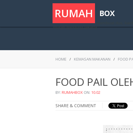
RUMAH
BOX
membuat dus, kard
murah bandung jakarta
B
HOME
/
KEMASAN MAKANAN
/
FOOD PA
FOOD PAIL OLE
BY:
RUMAHBOX
ON:
10.02
SHARE & COMMENT