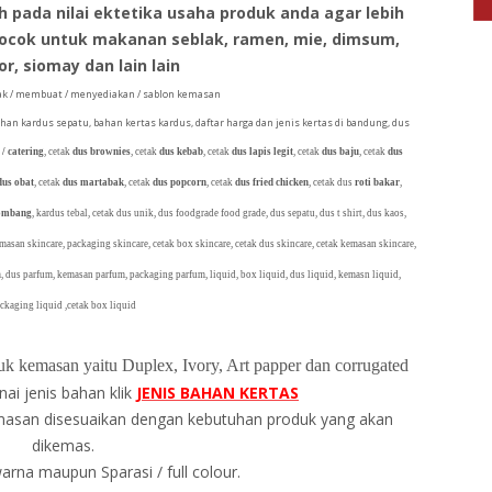
pada nilai ektetika usaha produk anda agar lebih
cocok untuk makanan seblak, ramen, mie, dimsum,
r, siomay dan lain lain
k / membuat / menyediakan / sablon kemasan
ahan kardus sepatu, bahan kertas kardus, daftar harga dan jenis kertas di bandung, dus
 / catering
, cetak
dus brownies
, cetak
dus kebab
, cetak
dus lapis legit
, cetak
dus baju
, cetak
dus
dus obat
, cetak
dus martabak
, cetak
dus popcorn
, cetak
dus fried chicken
, cetak dus
roti bakar
,
lombang
, kardus tebal, cetak dus unik, dus foodgrade food grade, dus sepatu, dus t shirt, dus kaos,
emasan skincare, packaging skincare, cetak box skincare, cetak dus skincare, cetak kemasan skincare,
, dus parfum, kemasan parfum, packaging parfum, liquid, box liquid, dus liquid, kemasn liquid,
ckaging liquid ,cetak box liquid
k kemasan yaitu Duplex, Ivory, Art papper dan corrugated
nai jenis bahan klik
JENIS BAHAN KERTAS
masan disesuaikan dengan kebutuhan produk yang akan
dikemas.
warna maupun Sparasi / full colour.