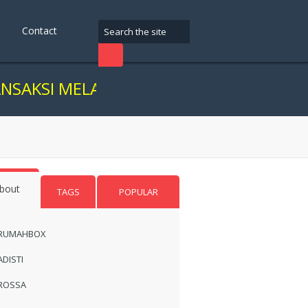
Contact
MELALUI ONLINE, KAMI SARANKAN ANDA 
bout
TAGS
POPULAR
RUMAHBOX
ADISTI
ROSSA