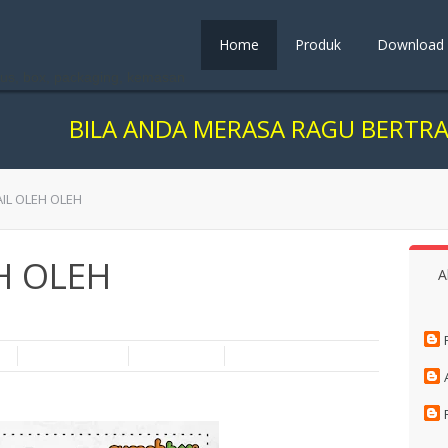
Home
Produk
Download
us, box, packaging, kemasan
ILA ANDA MERASA RAGU BERTRANSAKSI 
IL OLEH OLEH
H OLEH
A