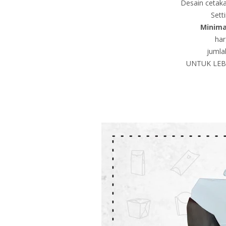
Desain cetaka
Sett
Minima
har
jumla
UNTUK LEBI