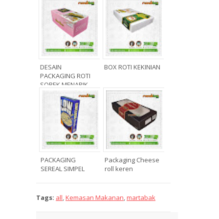
DESAIN
BOX ROTI KEKINIAN
PACKAGING ROTI
SOBEK MENARIK
PACKAGING
Packaging Cheese
SEREAL SIMPEL
roll keren
Tags:
all
,
Kemasan Makanan
,
martabak