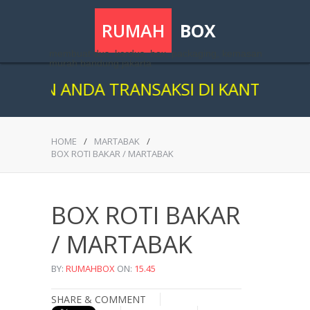
RUMAH
BOX
membuat dus, kardus, box, packaging, kemasan
murah bandung jakarta
AN ANDA TRANSAKSI DI KANTOR KAMI
HOME
/
MARTABAK
/
BOX ROTI BAKAR / MARTABAK
BOX ROTI BAKAR
/ MARTABAK
BY:
RUMAHBOX
ON:
15.45
SHARE & COMMENT