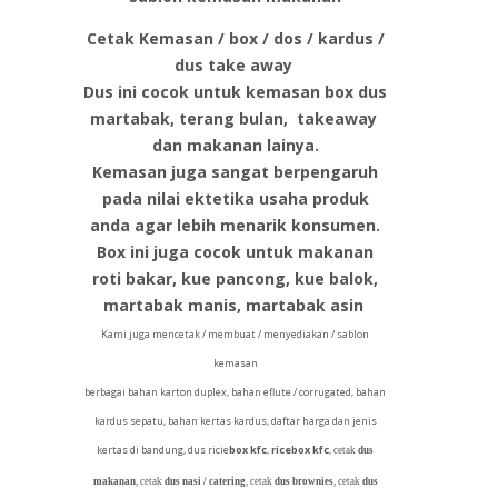
Cetak Kemasan / box / dos / kardus /
dus take away
Dus ini cocok untuk kemasan box dus
martabak, terang bulan, takeaway
dan makanan lainya.
Kemasan juga sangat berpengaruh
pada nilai ektetika usaha produk
anda agar lebih menarik konsumen.
Box ini juga cocok untuk makanan
roti bakar, kue pancong, kue balok,
martabak manis, martabak asin
Kami juga mencetak / membuat / menyediakan / sablon
kemasan
berbagai bahan karton duplex, bahan eflute / corrugated, bahan
kardus sepatu, bahan kertas kardus, daftar harga dan jenis
kertas di bandung, dus ricie
box kfc
,
ricebox kfc
,
cetak
dus
makanan
, cetak
dus nasi / catering
, cetak
dus brownies
, cetak
dus