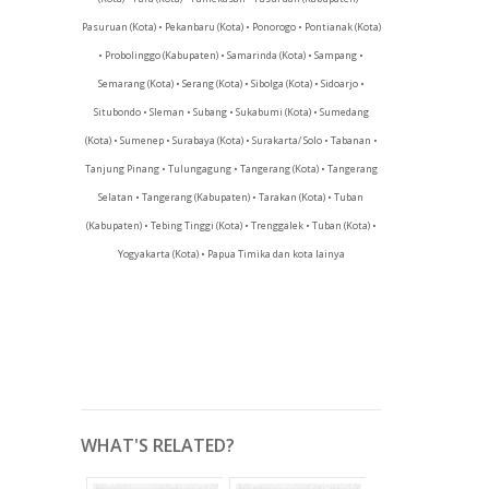
Pasuruan (Kota) • Pekanbaru (Kota) • Ponorogo • Pontianak (Kota)
• Probolinggo (Kabupaten) • Samarinda (Kota) • Sampang •
Semarang (Kota) • Serang (Kota) • Sibolga (Kota) • Sidoarjo •
Situbondo • Sleman • Subang • Sukabumi (Kota) • Sumedang
(Kota) • Sumenep • Surabaya (Kota) • Surakarta/ Solo • Tabanan •
Tanjung Pinang • Tulungagung • Tangerang (Kota) • Tangerang
Selatan • Tangerang (Kabupaten) • Tarakan (Kota) • Tuban
(Kabupaten) • Tebing Tinggi (Kota) • Trenggalek • Tuban (Kota) •
Yogyakarta (Kota) • Papua Timika dan kota lainya
WHAT'S RELATED?