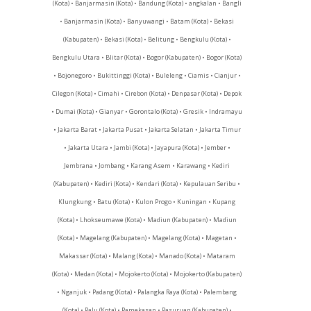
(Kota) • Banjarmasin (Kota) • Bandung (Kota) • angkalan • Bangli
• Banjarmasin (Kota) • Banyuwangi • Batam (Kota) • Bekasi
(Kabupaten) • Bekasi (Kota) • Belitung • Bengkulu (Kota) •
Bengkulu Utara • Blitar (Kota) • Bogor (Kabupaten) • Bogor (Kota)
• Bojonegoro • Bukittinggi (Kota) • Buleleng • Ciamis • Cianjur •
Cilegon (Kota) • Cimahi • Cirebon (Kota) • Denpasar (Kota) • Depok
• Dumai (Kota) • Gianyar • Gorontalo (Kota) • Gresik • Indramayu
• Jakarta Barat • Jakarta Pusat • Jakarta Selatan • Jakarta Timur
• Jakarta Utara • Jambi (Kota) • Jayapura (Kota) • Jember •
Jembrana • Jombang • Karang Asem • Karawang • Kediri
(Kabupaten) • Kediri (Kota) • Kendari (Kota) • Kepulauan Seribu •
Klungkung • Batu (Kota) • Kulon Progo • Kuningan • Kupang
(Kota) • Lhokseumawe (Kota) • Madiun (Kabupaten) • Madiun
(Kota) • Magelang (Kabupaten) • Magelang (Kota) • Magetan •
Makassar (Kota) • Malang (Kota) • Manado (Kota) • Mataram
(Kota) • Medan (Kota) • Mojokerto (Kota) • Mojokerto (Kabupaten)
• Nganjuk • Padang (Kota) • Palangka Raya (Kota) • Palembang
(Kota) • Palu (Kota) • Pamekasan • Pasuruan (Kabupaten) •