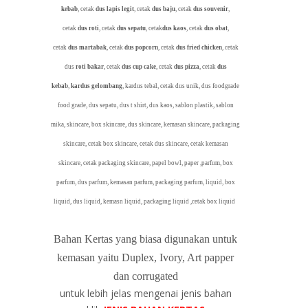
kebab
, cetak
dus lapis legit
, cetak
dus baju
, cetak
dus souvenir
,
cetak
dus roti
, cetak
dus sepatu
, cetak
dus kaos
, cetak
dus obat
,
cetak
dus martabak
, cetak
dus popcorn
, cetak
dus fried chicken
, cetak
dus
roti bakar
, cetak
dus cup cake
, cetak
dus pizza
, cetak
dus
kebab
,
kardus gelombang
, kardus tebal, cetak dus unik, dus foodgrade
food grade, dus sepatu, dus t shirt, dus kaos, sablon plastik, sablon
mika, skincare, box skincare, dus skincare, kemasan skincare, packaging
skincare, cetak box skincare, cetak dus skincare, cetak kemasan
skincare, cetak packaging skincare, papel bowl, paper ,parfum, box
parfum, dus parfum, kemasan parfum, packaging parfum, liquid, box
liquid, dus liquid, kemasn liquid, packaging liquid ,cetak box liquid
Bahan Kertas yang biasa digunakan untuk
kemasan yaitu Duplex, Ivory, Art papper
dan corrugated
untuk lebih jelas mengenai jenis bahan