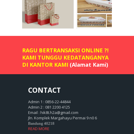
RAGU BERTRANSAKSI ONLINE ?!
KAMI TUNGGU KEDATANGANYA
DI KANTOR KAMI
(Alamat Kami)
CONTACT
Admin 1 : 0856-22-44844
Admin 2 : 081 2200 4125
Email : hik8t.h2a@gmail.com
Jln. Komplek Margahayu Permai 9 n0 6
Bandung 40218
READ MORE