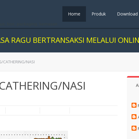
Home
Produk
Download
us, box, packaging, kemasan
 BERTRANSAKSI MELALUI ONLINE, KAMI
G/CATHERING/NASI
CATHERING/NASI
A