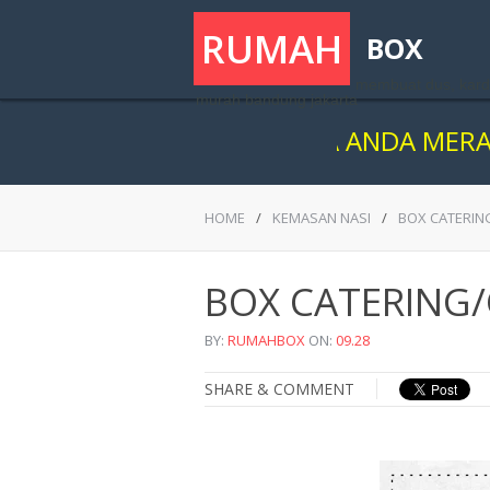
RUMAH
BOX
membuat dus, kard
murah bandung jakarta
BILA ANDA MERASA RAGU
HOME
/
KEMASAN NASI
/
BOX CATERIN
BOX CATERING/
BY:
RUMAHBOX
ON:
09.28
SHARE & COMMENT