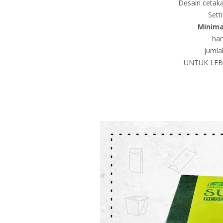
Desain cetaka
Sett
Minima
har
jumla
UNTUK LEBI