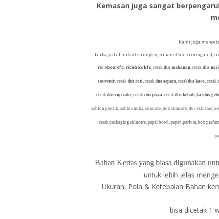
Kemasan juga sangat berpengaruh 
m
Kami juga menceta
berbagai bahan karton duplex, bahan eflute / corrugated, b
ricie
box kfc
,
ricebox kfc
,
cetak
dus makanan
, cetak
dus nasi
souvenir
, cetak
dus roti
, cetak
dus sepatu
, cetak
dus kaos
, cetak
cetak
dus cup cake
, cetak
dus pizza
, cetak
dus kebab
,
kardus ge
sablon plastik, sablon mika, skincare, box skincare, dus skincare, k
cetak packaging skincare, papel bowl, paper ,parfum, box parfum
pa
Bahan Kertas yang biasa digunakan untu
untuk lebih jelas menge
Ukuran, Pola & Ketebalan Bahan ke
bisa dicetak 1 