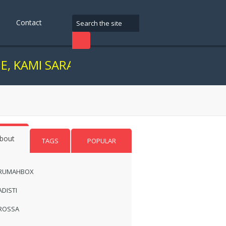
Contact
 SARANKAN ANDA TRANSAKSI DI KANTOR
bout
TAGS
POPULAR
RUMAHBOX
ADISTI
ROSSA