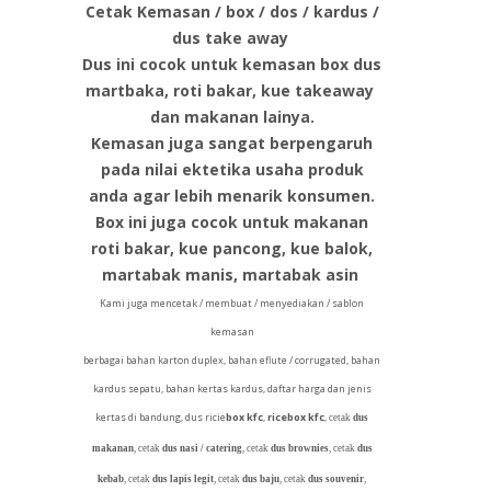
Cetak Kemasan / box / dos / kardus /
dus take away
Dus ini cocok untuk kemasan box dus
martbaka, roti bakar, kue takeaway
dan makanan lainya.
Kemasan juga sangat berpengaruh
pada nilai ektetika usaha produk
anda agar lebih menarik konsumen.
Box ini juga cocok untuk makanan
roti bakar, kue pancong, kue balok,
martabak manis, martabak asin
Kami juga mencetak / membuat / menyediakan / sablon
kemasan
berbagai bahan karton duplex, bahan eflute / corrugated, bahan
kardus sepatu, bahan kertas kardus, daftar harga dan jenis
kertas di bandung, dus ricie
box kfc
,
ricebox kfc
,
cetak
dus
makanan
, cetak
dus nasi / catering
, cetak
dus brownies
, cetak
dus
kebab
, cetak
dus lapis legit
, cetak
dus baju
, cetak
dus souvenir
,