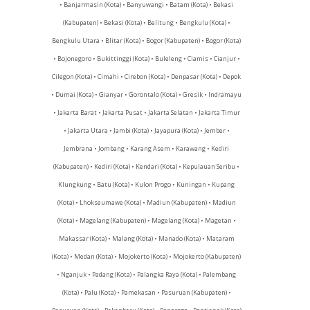
• Banjarmasin (Kota) • Banyuwangi • Batam (Kota) • Bekasi
(Kabupaten) • Bekasi (Kota) • Belitung • Bengkulu (Kota) •
Bengkulu Utara • Blitar (Kota) • Bogor (Kabupaten) • Bogor (Kota)
• Bojonegoro • Bukittinggi (Kota) • Buleleng • Ciamis • Cianjur •
Cilegon (Kota) • Cimahi • Cirebon (Kota) • Denpasar (Kota) • Depok
• Dumai (Kota) • Gianyar • Gorontalo (Kota) • Gresik • Indramayu
• Jakarta Barat • Jakarta Pusat • Jakarta Selatan • Jakarta Timur
• Jakarta Utara • Jambi (Kota) • Jayapura (Kota) • Jember •
Jembrana • Jombang • Karang Asem • Karawang • Kediri
(Kabupaten) • Kediri (Kota) • Kendari (Kota) • Kepulauan Seribu •
Klungkung • Batu (Kota) • Kulon Progo • Kuningan • Kupang
(Kota) • Lhokseumawe (Kota) • Madiun (Kabupaten) • Madiun
(Kota) • Magelang (Kabupaten) • Magelang (Kota) • Magetan •
Makassar (Kota) • Malang (Kota) • Manado (Kota) • Mataram
(Kota) • Medan (Kota) • Mojokerto (Kota) • Mojokerto (Kabupaten)
• Nganjuk • Padang (Kota) • Palangka Raya (Kota) • Palembang
(Kota) • Palu (Kota) • Pamekasan • Pasuruan (Kabupaten) •