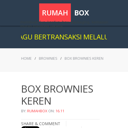
RUMAH
BOX
membuat dus, kardus, box, packaging, kemasan
murah bandung jakarta
RAGU BERTRANSAKSI MELALUI ONLINE, 
HOME
/
BROWNIES
/
BOX BROWNIES KEREN
BOX BROWNIES
KEREN
BY:
RUMAHBOX
ON:
16.11
SHARE & COMMENT