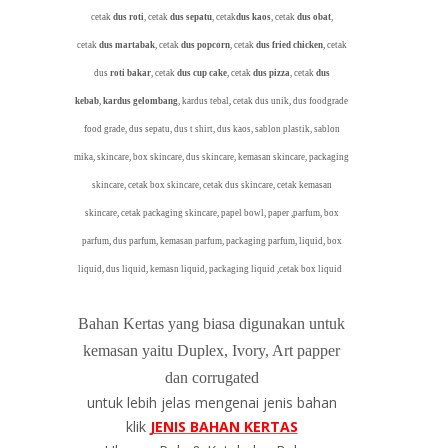
cetak
dus roti
, cetak
dus sepatu
, cetak
dus kaos
, cetak
dus obat
,
cetak
dus martabak
, cetak
dus popcorn
, cetak
dus fried chicken
, cetak
dus
roti bakar
, cetak
dus cup cake
, cetak
dus pizza
, cetak
dus
kebab
,
kardus gelombang
, kardus tebal, cetak dus unik, dus foodgrade
food grade, dus sepatu, dus t shirt, dus kaos, sablon plastik, sablon
mika, skincare, box skincare, dus skincare, kemasan skincare, packaging
skincare, cetak box skincare, cetak dus skincare, cetak kemasan
skincare, cetak packaging skincare, papel bowl, paper ,parfum, box
parfum, dus parfum, kemasan parfum, packaging parfum, liquid, box
liquid, dus liquid, kemasn liquid, packaging liquid ,cetak box liquid
Bahan Kertas yang biasa digunakan untuk
kemasan yaitu Duplex, Ivory, Art papper
dan corrugated
untuk lebih jelas mengenai jenis bahan
klik
JENIS BAHAN KERTAS