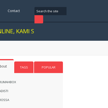
Contact
AMI SARANKAN ANDA TRANSAKSI DI KAN
bout
TAGS
POPULAR
RUMAHBOX
ADISTI
ROSSA