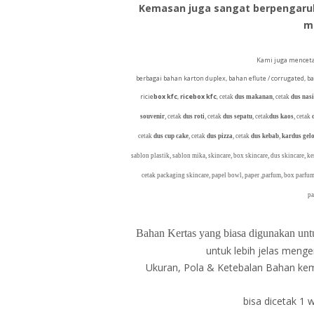
Kemasan juga sangat berpengaruh 
m
Kami juga menceta
berbagai bahan karton duplex, bahan eflute / corrugated, b
ricie
box kfc
,
ricebox kfc
,
cetak
dus makanan
, cetak
dus nasi
souvenir
, cetak
dus roti
, cetak
dus sepatu
, cetak
dus kaos
, cetak
cetak
dus cup cake
, cetak
dus pizza
, cetak
dus kebab
,
kardus ge
sablon plastik, sablon mika, skincare, box skincare, dus skincare, k
cetak packaging skincare, papel bowl, paper ,parfum, box parfum
pa
Bahan Kertas yang biasa digunakan untu
untuk lebih jelas menge
Ukuran, Pola & Ketebalan Bahan ke
bisa dicetak 1 