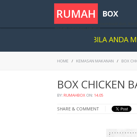
RUMAH
BOX
membuat dus, kard
murah bandung jakarta
BILA ANDA MERASA R
HOME
/
KEMASAN MAKANAN
/
BOX CHI
BOX CHICKEN B
BY:
RUMAHBOX
ON:
14.05
SHARE & COMMENT