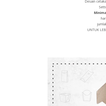
Desain cetaka
Sett
Minima
har
jumla
UNTUK LEBI