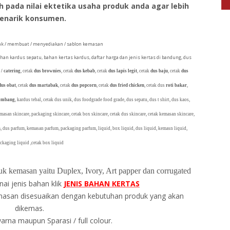
pada nilai ektetika usaha produk anda agar lebih
enarik konsumen.
k / membuat / menyediakan / sablon kemasan
ahan kardus sepatu, bahan kertas kardus, daftar harga dan jenis kertas di bandung, dus
 / catering
, cetak
dus brownies
, cetak
dus kebab
, cetak
dus lapis legit
, cetak
dus baju
, cetak
dus
dus obat
, cetak
dus martabak
, cetak
dus popcorn
, cetak
dus fried chicken
, cetak dus
roti bakar
,
lombang
, kardus tebal, cetak dus unik, dus foodgrade food grade, dus sepatu, dus t shirt, dus kaos,
emasan skincare, packaging skincare, cetak box skincare, cetak dus skincare, cetak kemasan skincare,
, dus parfum, kemasan parfum, packaging parfum, liquid, box liquid, dus liquid, kemasn liquid,
ckaging liquid ,cetak box liquid
k kemasan yaitu Duplex, Ivory, Art papper dan corrugated
nai jenis bahan klik
JENIS BAHAN KERTAS
masan disesuaikan dengan kebutuhan produk yang akan
dikemas.
warna maupun Sparasi / full colour.