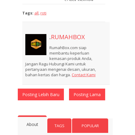
SOBEK MENARIK
Tags:
all
,
roti
.
RUMAHBOX
RumahBox.com siap
membantu keperluan
kemasan produk Anda,
Jangan Ragu Hubungi Kami untuk
pertanyaan mengenai desain, ukuran,
bahan kertas dan harga.
Contact Kami
Posting Lebih Baru
Posting Lama
About
TAGS
POPULAR