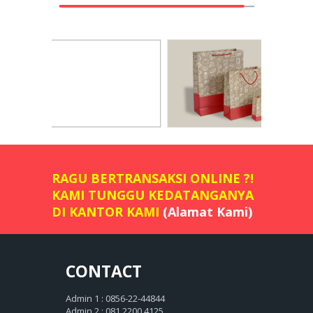
RAGU BERTRANSAKSI ONLINE ?!
KAMI TUNGGU KEDATANGANYA
DI KANTOR KAMI
(Alamat Kami)
CONTACT
Admin 1 : 0856-22-44844
Admin 2 : 081 2200 4125