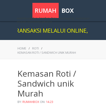
RUMAH
BOX
membuat dus, kardus, box, packaging, kemasan
murah bandung jakarta
RTRANSAKSI MELALUI ONLINE, KAMI SA
HOME
/
ROTI
/
KEMASAN ROTI / SANDWICH UNIK MURAH
Kemasan Roti /
Sandwich unik
Murah
BY:
RUMAHBOX
ON:
14.23