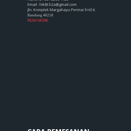
Email : hik8t.h2a@gmail.com
Jln. Komplek Margahayu Permai 9 n0 6
Bandung 40218
READ MORE