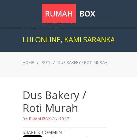
RUMAH
BOX
membuat dus, kardus, box, packaging, kemasan
murah bandung jakarta
LALUI ONLINE, KAMI SARANKAN ANDA T
HOME
/
ROTI
/
DUS BAKERY / ROTI MURAH
Dus Bakery /
Roti Murah
BY:
RUMAHBOX
ON:
10.17
SHARE & COMMENT