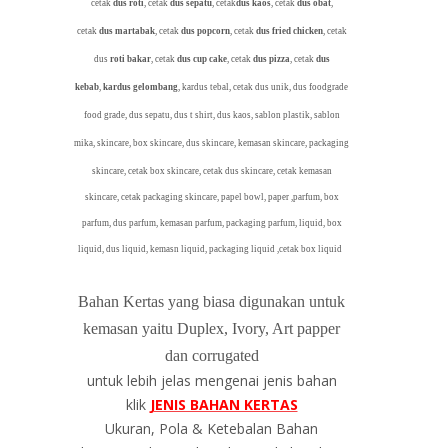
cetak
dus roti
, cetak
dus sepatu
, cetak
dus kaos
, cetak
dus obat
,
cetak
dus martabak
, cetak
dus popcorn
, cetak
dus fried chicken
, cetak
dus
roti bakar
, cetak
dus cup cake
, cetak
dus pizza
, cetak
dus
kebab
,
kardus gelombang
, kardus tebal, cetak dus unik, dus foodgrade
food grade, dus sepatu, dus t shirt, dus kaos, sablon plastik, sablon
mika,
skincare, box skincare, dus skincare, kemasan skincare, packaging
skincare, cetak box skincare, cetak dus skincare, cetak kemasan
skincare, cetak packaging skincare, papel bowl, paper ,parfum, box
parfum, dus parfum, kemasan parfum, packaging parfum, liquid, box
liquid, dus liquid, kemasn liquid, packaging liquid ,cetak box liquid
Bahan Kertas yang biasa digunakan untuk
kemasan yaitu Duplex, Ivory, Art papper
dan corrugated
untuk lebih jelas mengenai jenis bahan
klik
JENIS BAHAN KERTAS
Ukuran, Pola & Ketebalan Bahan