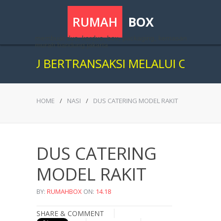
RUMAH
BOX
membuat dus, kardus, box, packaging, kemasan
murah bandung jakarta
GU BERTRANSAKSI MELALUI ONLINE, KA
HOME
/
NASI
/
DUS CATERING MODEL RAKIT
DUS CATERING
MODEL RAKIT
BY:
RUMAHBOX
ON:
14.18
SHARE & COMMENT