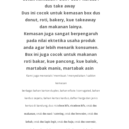
dus take away
Dus ini cocok untuk kemasan box dus
donut, roti, bakery, kue takeaway
dan makanan lainya.
Kemasan juga sangat berpengaruh
pada nilai ektetika usaha produk
anda agar lebih menarik konsumen
.
Box ini juga cocok untuk makanan
roti bakar, kue pancong, kue balok,
martabak manis, martabak asin
Kami juga mencetak / membuat / menyediakan / sablon
kemasan
berbagai bahan karton duplex, bahan eflute / corrugated, bahan
kardus sepatu, bahan kertas kardus, daftar harga dan jenis
kertas di bandung, dus ricie
box kfc
,
ricebox kfc
,
cetak
dus
makanan
, cetak
dus nasi / catering
, cetak
dus brownies
, cetak
dus
kebab
, cetak
dus lapis legit
, cetak
dus baju
, cetak
dus souvenir
,