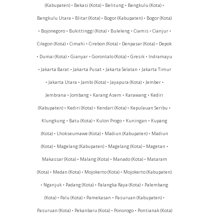
(Kabupaten) • Bekasi (Kota) • Belitung • Bengkulu (Kota) •
Bengkulu Utara • Blitar (Kota) • Bogor (Kabupaten) • Bogor (Kota)
• Bojonegoro • Bukittinggi (Kota) • Buleleng • Ciamis • Cianjur •
Cilegon (Kota) • Cimahi • Cirebon (Kota) • Denpasar (Kota) • Depok
• Dumai (Kota) • Gianyar • Gorontalo (Kota) • Gresik • Indramayu
• Jakarta Barat • Jakarta Pusat • Jakarta Selatan • Jakarta Timur
• Jakarta Utara • Jambi (Kota) • Jayapura (Kota) • Jember •
Jembrana • Jombang • Karang Asem • Karawang • Kediri
(Kabupaten) • Kediri (Kota) • Kendari (Kota) • Kepulauan Seribu •
Klungkung • Batu (Kota) • Kulon Progo • Kuningan • Kupang
(Kota) • Lhokseumawe (Kota) • Madiun (Kabupaten) • Madiun
(Kota) • Magelang (Kabupaten) • Magelang (Kota) • Magetan •
Makassar (Kota) • Malang (Kota) • Manado (Kota) • Mataram
(Kota) • Medan (Kota) • Mojokerto (Kota) • Mojokerto (Kabupaten)
• Nganjuk • Padang (Kota) • Palangka Raya (Kota) • Palembang
(Kota) • Palu (Kota) • Pamekasan • Pasuruan (Kabupaten) •
Pasuruan (Kota) • Pekanbaru (Kota) • Ponorogo • Pontianak (Kota)