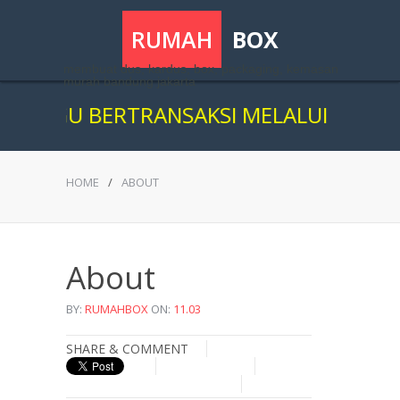
RUMAH
BOX
membuat dus, kardus, box, packaging, kemasan
murah bandung jakarta
 RAGU BERTRANSAKSI MELALUI ONLINE, 
HOME
/
ABOUT
About
BY:
RUMAHBOX
ON:
11.03
SHARE & COMMENT